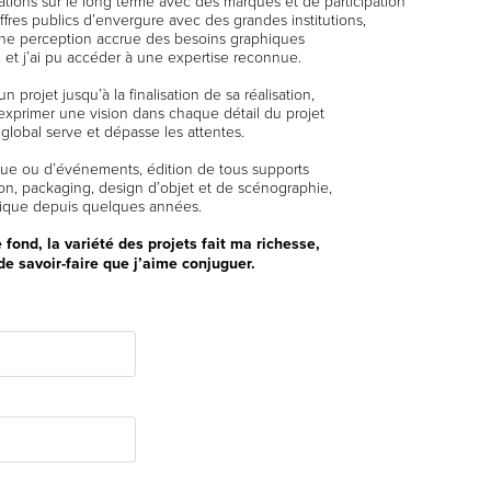
ations sur le long terme avec des marques et de participation
ffres publics d’envergure avec des grandes institutions,
une perception accrue des besoins graphiques
 et j’ai pu accéder à une expertise reconnue.
 projet jusqu’à la finalisation de sa réalisation,
exprimer une vision dans chaque détail du projet
 global serve et dépasse les attentes.
que ou d’événements, édition de tous supports
n, packaging, design d’objet et de scénographie,
que depuis quelques années.
 fond, la variété des projets fait ma richesse,
e savoir-faire que j’aime conjuguer.