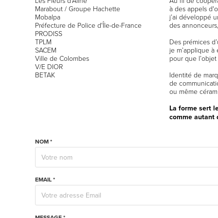
Les Fleurs d'Aline
Au fil de coopér
Marabout / Groupe Hachette
à des appels d'o
Mobalpa
j’ai développé 
Préfecture de Police d'Île-de-France
des annonceurs,
PRODISS
TPLM
Des prémices d’un
SACEM
je m’applique à 
Ville de Colombes
pour que l’objet
V/E DIOR
BETAK
Identité de mar
de communicatio
ou même cérami
La forme sert le
comme autant d
NOM *
EMAIL *
MESSAGE *